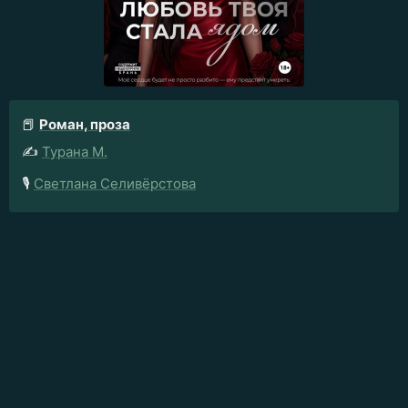
📕
Роман, проза
✍️
Турана М.
🎙️
Светлана Селивёрстова