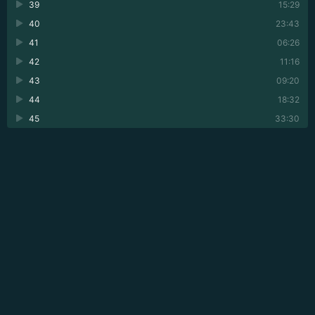
39
15:29
40
23:43
41
06:26
42
11:16
43
09:20
44
18:32
45
33:30
💬 ОПИСАНИЕ АУДИОКНИГИ
Его зовут «Дьявольским скрипачом», но для нее он
становится неизбежностью.
Вена, 1828 год. Пока муж все сильнее спивается и
затягивает семью в долговую яму, Софи фон Савицкая
одна удерживает на плаву семейную мастерскую. Она
слышит дерево и звук, как другие — слова, и с
поразительной точностью возвращает к жизни
искалеченные инструменты, хотя ее талант почти
остается в тени.