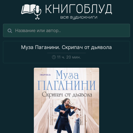
Муза Паганини. Скрипач от дьявола
🕒
11 ч. 20 мин.