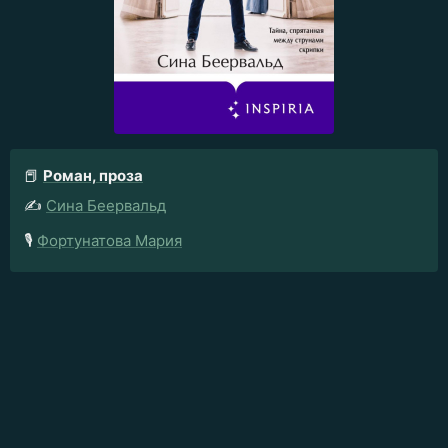
📕
Роман, проза
✍️
Сина Беервальд
🎙️
Фортунатова Мария