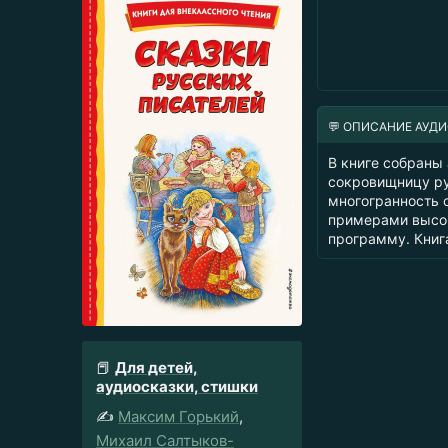
💬 ОПИСАНИЕ АУД
В книге собраны
сокровищницу ру
многогранность 
примерами высок
программу. Книга
📕
Для детей,
аудиосказки, стишки
✍️
Максим Горький
,
Михаил Салтыков-