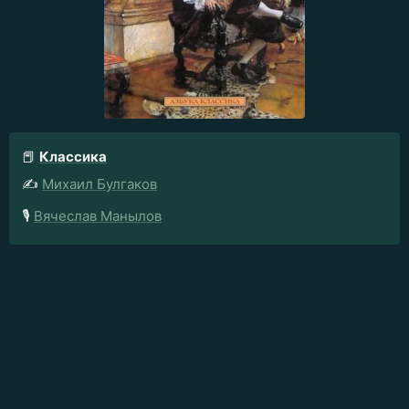
📕
Классика
✍️
Михаил Булгаков
🎙️
Вячеслав Манылов