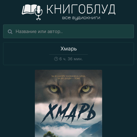
Хмарь
🕒
6 ч. 36 мин.