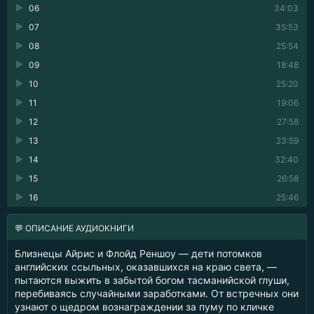
06
34:03
07
35:53
08
25:54
09
18:48
10
25:20
11
19:06
12
27:58
13
23:59
14
32:40
15
26:58
16
25:46
💬 ОПИСАНИЕ АУДИОКНИГИ
Близнецы Айрис и Флойд Реншоу — дети потомков
английских ссыльных, оказавшихся на краю света, —
пытаются выжить в забытой богом тасманийской глуши,
перебиваясь случайными заработками. От встречных они
узнают о щедром вознаграждении за пуму по кличке