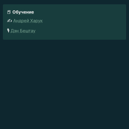
📕
Обучение
✍️
Андрей Харук
🎙️
Дэн Бештау