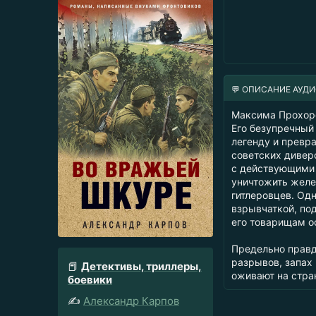
💬 ОПИСАНИЕ АУД
Максима Прохоро
Его безупречный
легенду и превр
советских дивер
с действующими 
уничтожить жел
гитлеровцев. Од
взрывчаткой, по
его товарищам о
Предельно правд
разрывов, запах
📕
Детективы, триллеры,
оживают на стран
боевики
✍️
Александр Карпов