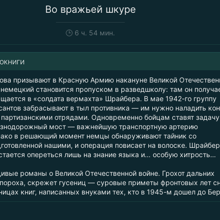
Во вражьей шкуре
🕒
6 ч. 54 мин.
ИОКНИГИ
ва призывают в Красную Армию накануне Великой Отечествен
 немецкий становится пропуском в разведшколу: там он получа
ащается в «солдата вермахта» Шрайбера. В мае 1942-го группу
сантов забрасывают в тыл противника — им нужно наладить кон
партизанскими отрядами. Одновременно бойцам ставят задачу
езнодорожный мост — важнейшую транспортную артерию
нако в решающий момент немцы обнаруживают тайник со
дготовленной нашими, и операция повисает на волоске. Шрайбер
стается опереться лишь на знание языка и… особую хитрость…
ивые романы о Великой Отечественной войне. Грохот дальних
 пороха, скрежет гусениц — суровые приметы фронтовых лет с
ицах книг, написанных внуками тех, кто в 1945-м дошел до Бер