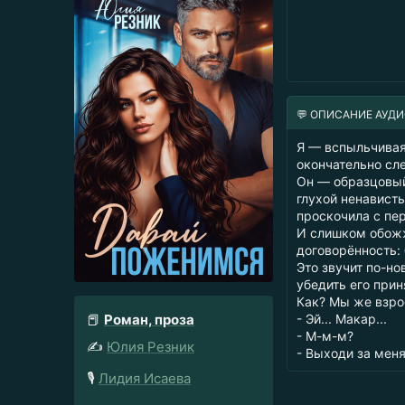
💬 ОПИСАНИЕ АУД
Я — вспыльчива
окончательно сле
Он — образцовый
глухой ненавист
проскочила с пер
И слишком обожж
договорённость:
Это звучит по-но
убедить его прин
Как? Мы же взрос
📕
Роман, проза
- Эй... Макар...
- М-м-м?
✍️
Юлия Резник
- Выходи за меня
🎙️
Лидия Исаева