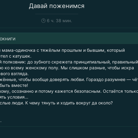
Давай поженимся
🕒
6 ч. 38 мин.
ИОКНИГИ
я мама-одиночка с тяжёлым прошлым и бывшим, который
тел с катушек.
 полковник: до зубного скрежета принципиальный, правильный
ью ко всему женскому полу. Мы слишком разные, чтобы искра
вого взгляда.
ённые, чтобы вообще доверять любви. Гораздо разумнее — чё
 быть вместе!
вому, осознанно и потому кажется безопасным. Остаётся тольк
ять условия...
лые люди. К чему тянуть и ходить вокруг да около?
.