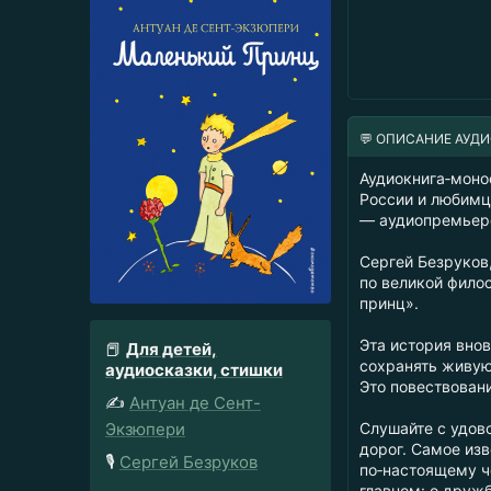
💬 ОПИСАНИЕ АУД
Аудиокнига‑моно
России и любимц
— аудиопремьеро
Сергей Безруков
по великой фило
принц».
Эта история внов
📕
Для детей,
сохранять живую 
аудиосказки, стишки
Это повествован
✍️
Антуан де Сент-
Экзюпери
Слушайте с удов
дорог. Самое из
🎙️
Сергей Безруков
по‑настоящему ч
главном: о дружб