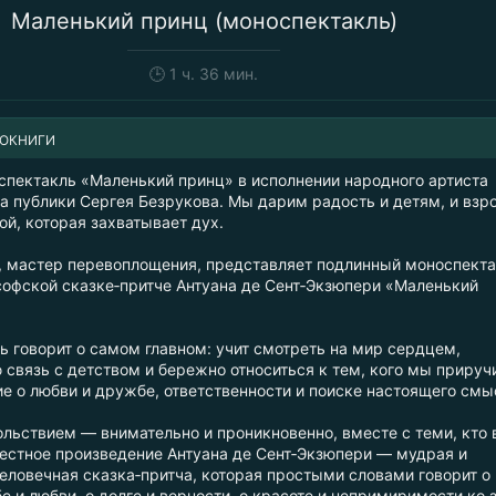
Маленький принц (моноспектакль)
🕒
1 ч. 36 мин.
ИОКНИГИ
спектакль «Маленький принц» в исполнении народного артиста
а публики Сергея Безрукова. Мы дарим радость и детям, и вз
й, которая захватывает дух.
, мастер перевоплощения, представляет подлинный моноспект
софской сказке‑притче Антуана де Сент‑Экзюпери «Маленький
ь говорит о самом главном: учит смотреть на мир сердцем,
связь с детством и бережно относиться к тем, кого мы прируч
ие о любви и дружбе, ответственности и поиске настоящего смы
ольствием — внимательно и проникновенно, вместе с теми, кто
вестное произведение Антуана де Сент‑Экзюпери — мудрая и
еловечная сказка‑притча, которая простыми словами говорит о
е и любви, о долге и верности, о красоте и непримиримости ко з