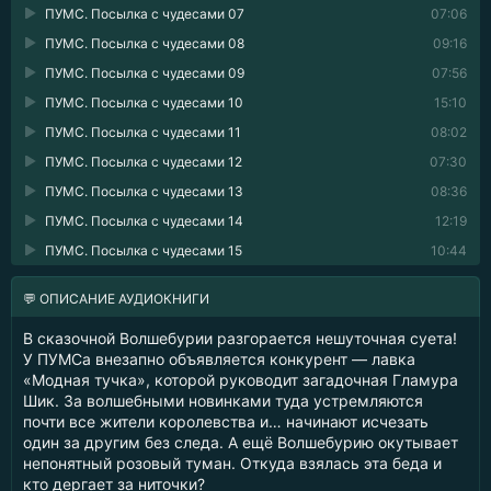
ПУМС. Посылка с чудесами 07
07:06
ПУМС. Посылка с чудесами 08
09:16
ПУМС. Посылка с чудесами 09
07:56
ПУМС. Посылка с чудесами 10
15:10
ПУМС. Посылка с чудесами 11
08:02
ПУМС. Посылка с чудесами 12
07:30
ПУМС. Посылка с чудесами 13
08:36
ПУМС. Посылка с чудесами 14
12:19
ПУМС. Посылка с чудесами 15
10:44
💬 ОПИСАНИЕ АУДИОКНИГИ
В сказочной Волшебурии разгорается нешуточная суета!
У ПУМСа внезапно объявляется конкурент — лавка
«Модная тучка», которой руководит загадочная Гламура
Шик. За волшебными новинками туда устремляются
почти все жители королевства и… начинают исчезать
один за другим без следа. А ещё Волшебурию окутывает
непонятный розовый туман. Откуда взялась эта беда и
кто дергает за ниточки?