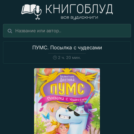
ПУМС. Посылка с чудесами
🕒
2 ч. 20 мин.