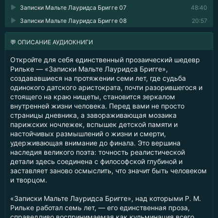
Записки Мальте Лауридса Бригге 07
48:40
Записки Мальте Лауридса Бригге 08
20:57
💬 ОПИСАНИЕ АУДИОКНИГИ
Откройте для себя единственный прозаический шедевр
Рильке — «Записки Мальте Лауридса Бригге»,
создававшиеся на протяжении семи лет, где судьба
одинокого датского аристократа, почти разорившегося и
стоящего на краю нищеты, становится зеркалом
внутренней жизни человека. Перед вами не просто
страницы дневника, а завораживающая мозаика
парижских ночлежек, вспышек детской памяти и
настойчивых размышлений о жизни и смерти,
удерживающая внимание до финала. Это вершина
наследия великого поэта: точность реалистической
детали здесь соединена с философской глубиной и
заставляет заново осмыслить, что значит быть человеком
и творцом.
«Записки Мальте Лауридса Бригге», над которыми Р. М.
Рильке работал семь лет, — его единственная проза,
справедливо воспринимаемая как кульминация всего