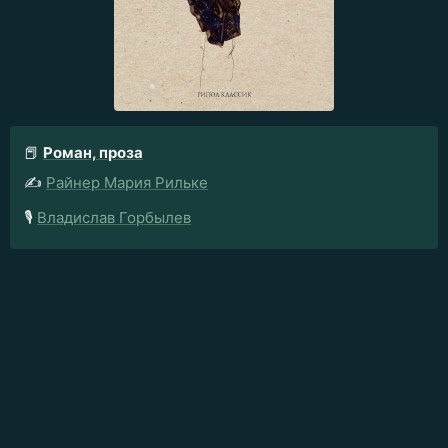
📕
Роман, проза
✍️
Райнер Мария Рильке
🎙️
Владислав Горбылев