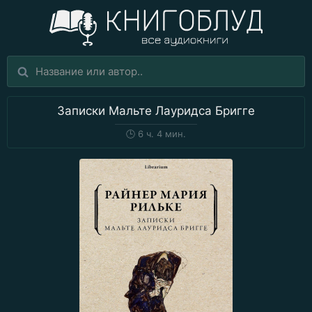
Записки Мальте Лауридса Бригге
🕒
6 ч. 4 мин.