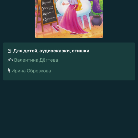
📕
Для детей, аудиосказки, стишки
✍️
Валентина Дёгтева
🎙️
Ирина Обрезкова