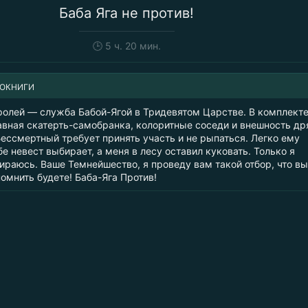
Баба Яга не против!
🕒
5 ч. 20 мин.
ИОКНИГИ
ролей — служба Бабой-Ягой в Тридевятом Царстве. В комплекте
авная скатерть-самобранка, колоритные соседи и внешность др
Бессмертный требует принять участь и не рыпаться. Легко ему
бе невест выбирает, а меня в лесу оставил куковать. Только я
ираюсь. Ваше Темнейшество, я проведу вам такой отбор, что вы
омнить будете! Баба-Яга Против!