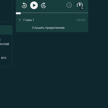
1X
Глава 1
00:00
Слушать продолжение
:
яхлой
 его