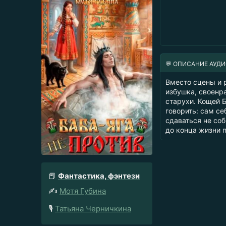
💬 ОПИСАНИЕ АУД
Вместо сцены и 
избушка, своенр
старухи. Кощей 
говорить: сам се
сдаваться не соб
до конца жизни п
📕
Фантастика, фэнтези
✍️
Мотя Губина
🎙️
Татьяна Черничкина