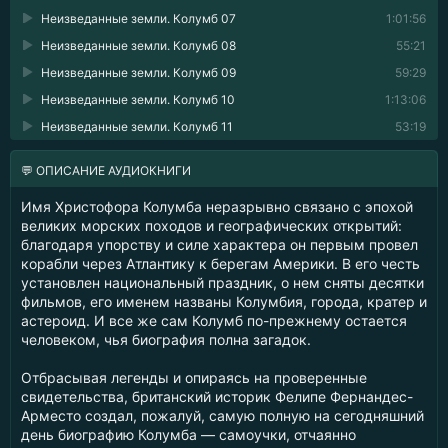
Неизведанные земли. Колумб 07
1:01:56
Неизведанные земли. Колумб 08
55:21
Неизведанные земли. Колумб 09
59:29
Неизведанные земли. Колумб 10
1:13:06
Неизведанные земли. Колумб 11
53:19
💬 ОПИСАНИЕ АУДИОКНИГИ
Имя Христофора Колумба неразрывно связано с эпохой
великих морских походов и географических открытий:
благодаря упорству и силе характера он первым провел
корабли через Атлантику к берегам Америки. В его честь
установлен национальный праздник, о нем сняты десятки
фильмов, его именем названы Колумбия, города, кратер и
астероид. И все же сам Колумб по-прежнему остается
человеком, чья биография полна загадок.
Отбрасывая легенды и опираясь на проверенные
свидетельства, британский историк Фелипе Фернандес-
Арместо создал, пожалуй, самую полную на сегодняшний
день биографию Колумба — самоучки, отчаянно