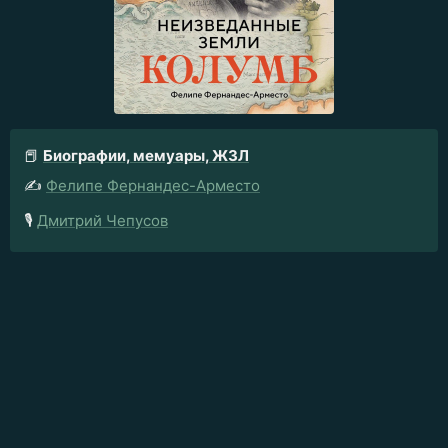
📕
Биографии, мемуары, ЖЗЛ
✍️
Фелипе Фернандес-Арместо
🎙️
Дмитрий Чепусов