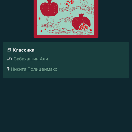
📕
Классика
✍️
Сабахаттин Али
🎙️
Никита Полицеймако