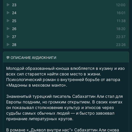
23
12:00
24
16:01
25
11:38
26
18:20
27
22:37
28
23:26
💬 ОПИСАНИЕ АУДИОКНИГИ
Молодой образованный юноша влюбляется в кузину и изо
всех сил старается найти свое место в жизни.
Психологический роман о внутренней борьбе от автора
«Мадонны в меховом манто».
Знаменитый турецкий писатель Сабахаттин Али стал для
Европы поздним, но громким открытием. В своих книгах
он показывал столкновение культур и этносов через
судьбы самых обычных людей — и быстро завоевал
признание литературных кругов.
В романе «„Дьявол внутри нас“» Сабахаттин Али снова