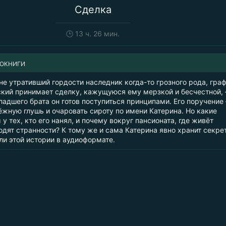
Сделка
🕒
13 ч. 26 мин.
ИОКНИГИ
е утративший гордости наследник когда-то грозного рода, гра
кий принимает сделку, кажущуюся ему мерзкой и бесчестной,
ладшего брата он готов поступиться принципами. Его поручение
ёжную глушь и очаровать сироту по имени Катерина. Но какие
у тех, кто его нанял, и почему вокруг пансионата, где живёт
дят странности? К тому же и сама Катерина явно хранит секрет
ли этой истории в аудиоформате.