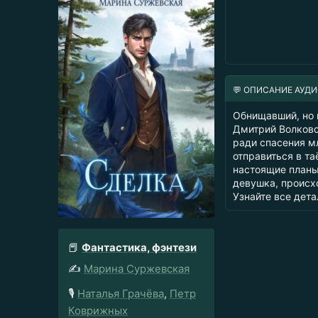
💬 ОПИСАНИЕ АУД
Обнищавший, но н
Дмитрий Волковс
ради спасения м
отправиться в та
настоящие планы 
девушка, происхо
Узнайте все дета
📕
Фантастика, фэнтези
✍️
Марина Суржевская
🎙️
Наталья Грачёва
,
Петр
Коврижных