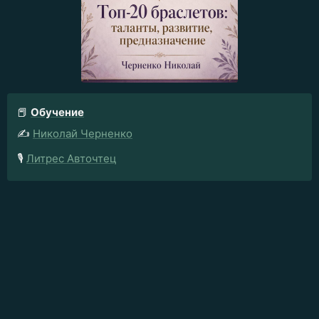
📕
Обучение
✍️
Николай Черненко
🎙️
Литрес Авточтец