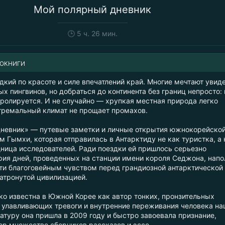
Мой полярный дневник
🕒
5 ч. 26 мин.
ИОКНИГИ
кий по красоте и силе впечатлений край. Многие мечтают увид
х пингвинов, но добраться до континента без границ непросто:
тролируется. И не случайно — хрупкая местная природа легко
тремальный климат не прощает промахов.
невник» — путевые заметки и личные открытия южнокорейско
 Гымхи, которая отправилась в Антарктиду не как туристка, а 
ница исследователей. Ради поездки ей пришлось серьезно
ория дней, проведенных на станции имени короля Седжона, нап
ти благоговейным чувством перед грандиозной антарктической
затронутой цивилизацией.
о известна в Южной Корее как автор тонких, пронзительных
о улавливающих тревоги и внутренние переживания человека на
атуру она пришла в 2009 году и быстро завоевала признание,
пор множество сборников рассказов и эссе.