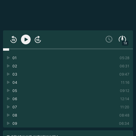
1X
01
05:28
02
06:31
03
09:47
04
11:16
05
09:12
06
12:14
07
11:20
08
08:48
09
06:34