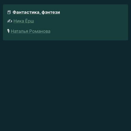
📕
Фантастика, фэнтези
✍️
Ника Ёрш
🎙️
Наталья Романова