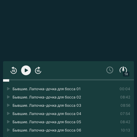
1X
Бывшие. Лапочка-дочка для босса 01
00:04
Бывшие. Лапочка-дочка для босса 02
08:42
Бывшие. Лапочка-дочка для босса 03
08:56
Бывшие. Лапочка-дочка для босса 04
07:54
Бывшие. Лапочка-дочка для босса 05
08:42
Бывшие. Лапочка-дочка для босса 06
10:13