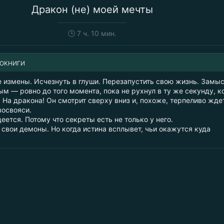
Дракон (не) моей мечты
🕒
7 ч. 10 мин.
ИОКНИГИ
е измены. Исчезнуть в глуши. Перезапустить свою жизнь. Замы
м — ровно до того момента, пока не рухнул в ту же секунду, к
. На дракона! Он смотрит сверху вниз и, похоже, терпеливо ждет
восвояси.
деется. Потому что секреты есть не только у него.
 свои демоны. Но когда истина всплывет, чьи окажутся куда