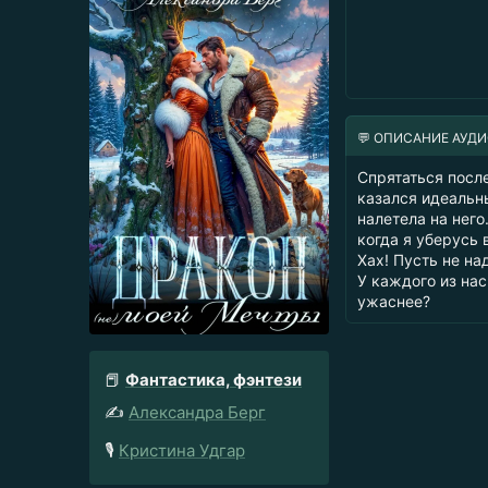
💬 ОПИСАНИЕ АУД
Спрятаться посл
казался идеальны
налетела на него
когда я уберусь 
Хах! Пусть не на
У каждого из нас
ужаснее?
📕
Фантастика, фэнтези
✍️
Александра Берг
🎙️
Кристина Удгар