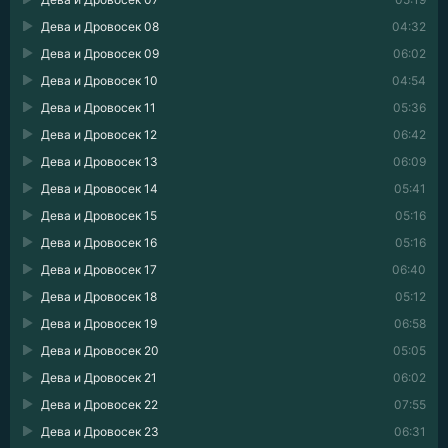
Дева и Дровосек 08
04:32
Дева и Дровосек 09
06:02
Дева и Дровосек 10
04:54
Дева и Дровосек 11
05:36
Дева и Дровосек 12
06:42
Дева и Дровосек 13
06:09
Дева и Дровосек 14
05:41
Дева и Дровосек 15
05:16
Дева и Дровосек 16
05:16
Дева и Дровосек 17
06:40
Дева и Дровосек 18
05:12
Дева и Дровосек 19
06:58
Дева и Дровосек 20
05:05
Дева и Дровосек 21
06:02
Дева и Дровосек 22
07:55
Дева и Дровосек 23
06:31