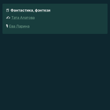
📕
Фантастика, фэнтези
✍️
Тата Алатова
🎙️
Ева Ларина