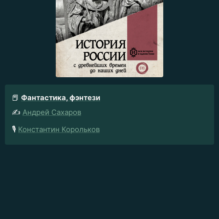
📕
Фантастика, фэнтези
✍️
Андрей Сахаров
🎙️
Константин Корольков