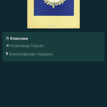
📕
Классика
✍️
Александр Герцен
🎙️
Алина Карпова-Черешко