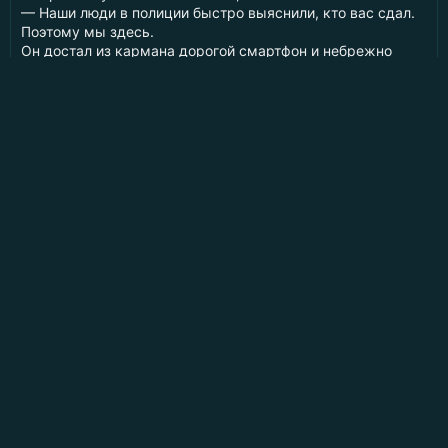
— Наши люди в полиции быстро выяснили, кто вас сдал.
Поэтому мы здесь.
Он достал из кармана дорогой смартфон и небрежно
покрутил его между пальцами.
— Долги всегда приходится отдавать. Такой закон у нас.
Деньгами вы не рассчитаетесь — их нет и не
предвидится. Кровью? — он посмотрел на мать. —
Можно, конечно, ее убить. Но это слишком просто. Да и
толку никакого: мертвая наркоманка никому не нужна.
Пауза. Гнетущая, тяжелая, словно на грудь навалили
бетон.
— Значит, остается единственный вариант.
Он впился в меня взглядом. Долго, ледяно, оценивающе.
— Ты. Ты станешь платой за предательство своей матери.
Слова зависли в воздухе. Я не сразу осознала, а потом
меня будто оглушило.
— Что?
— Ты перейдешь в собственность моего босса. А дальше
он сам решит, что с тобой делать.
Книгоблуд
- заблудись в аудиокнигах онлайн бесплатно
Для правообладателей