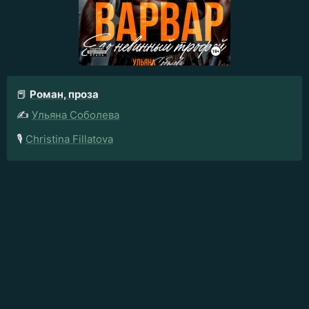
📕
Роман, проза
✍️
Ульяна Соболева
🎙️
Christina Fillatova