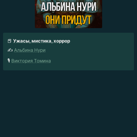
📕
Ужасы, мистика, хоррор
✍️
Альбина Нури
🎙️
Виктория Томина