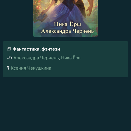
📕
Фантастика, фэнтези
✍️
Александра Черчень
,
Ника Ёрш
🎙️
Ксения Чекушкина