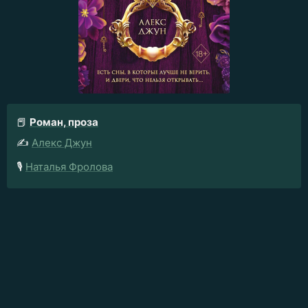
📕
Роман, проза
✍️
Алекс Джун
🎙️
Наталья Фролова