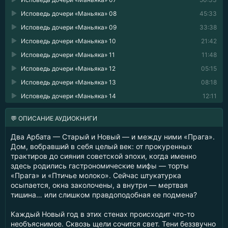
Исповедь дочери «Маньяка» 08
45:33
Исповедь дочери «Маньяка» 09
33:38
Исповедь дочери «Маньяка» 10
21:42
Исповедь дочери «Маньяка» 11
11:48
Исповедь дочери «Маньяка» 12
05:15
Исповедь дочери «Маньяка» 13
08:18
Исповедь дочери «Маньяка» 14
12:11
💬 ОПИСАНИЕ АУДИОКНИГИ
Два Арбата — Старый и Новый — и между ними «Прага».
Дом, вобравший в себя целый век: от прокуренных
трактиров до сияния советской эпохи, когда именно
здесь родились гастрономические мифы — торты
«Прага» и «Птичье молоко». Сейчас штукатурка
осыпается, окна заколочены, а внутри — мертвая
тишина… или слишком правдоподобная ее подмена?
Каждый Новый год в этих стенах происходит что-то
необъяснимое. Сквозь щели сочится свет. Тени беззвучно