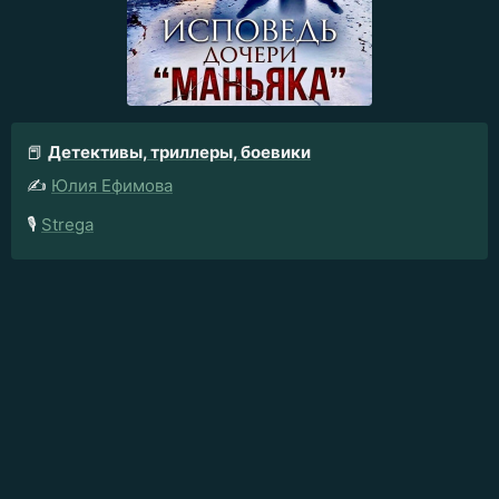
📕
Детективы, триллеры, боевики
✍️
Юлия Ефимова
🎙️
Strega