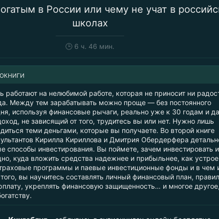
богатым в России или чему не учат в российс
школах
🕒
6 ч. 46 мин.
ИОКНИГИ
 работают на нелюбимой работе, которая не приносит ни радост
да. Между тем зарабатывать можно проще — без постоянного
дня, используя финансовые рычаги, реально уже к 30 годам и д
оход, не зависящий от того, трудитесь вы или нет. Нужно лишь
диться теми деньгами, которые вы получаете. Во второй книге
ультантов Кирилла Кириллова и Дмитрия Обердерфера детальн
е способы инвестирования. Вы поймете, зачем инвестировать и
дно, куда вложить средства надежнее и прибыльнее, как устро
траховые программы и паевые инвестиционные фонды и в чем 
 того, вы научитесь составлять личный финансовый план, прави
рплату, укреплять финансовую защищенность… и многое другое,
богатству.