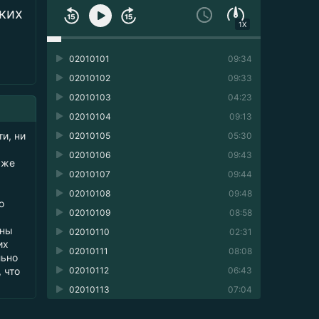
ких
1X
02010101
09:34
02010102
09:33
02010103
04:23
02010104
09:13
и, ни
02010105
05:30
02010106
09:43
аже
02010107
09:44
02010108
09:48
о
02010109
08:58
ены
02010110
02:31
их
02010111
08:08
льно
 что
02010112
06:43
02010113
07:04
02010114
06:49