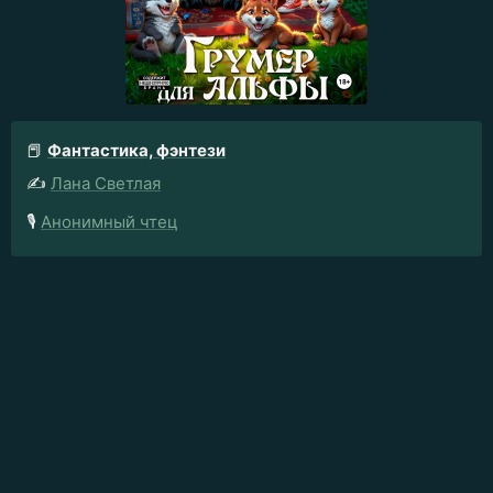
📕
Фантастика, фэнтези
✍️
Лана Светлая
🎙️
Анонимный чтец