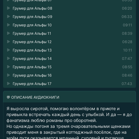
Грумер для Альфы 08
06:20
Грумер для Альфы 09
06:33
Грумер для Альфы 10
09:11
Грумер для Альфы 11
08:39
Грумер для Альфы 12
06:28
Грумер для Альфы 13
10:11
Грумер для Альфы 14
07:47
Грумер для Альфы 15
08:55
Грумер для Альфы 16
08:46
Грумер для Альфы 17
07:43
💬 ОПИСАНИЕ АУДИОКНИГИ
Я выросла сиротой, помогаю волонтёром в приюте и
привыкла встречать каждый день с улыбкой. И да — я до
фанатизма люблю романы про оборотней.
Но однажды погоня за тремя очаровательными щенками
приводит меня в закрытый коттеджный посёлок, где на
моём пути оказывается мрачный, суровый и пугающе