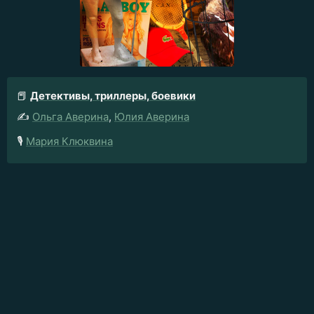
📕
Детективы, триллеры, боевики
✍️
Ольга Аверина
,
Юлия Аверина
🎙️
Мария Клюквина