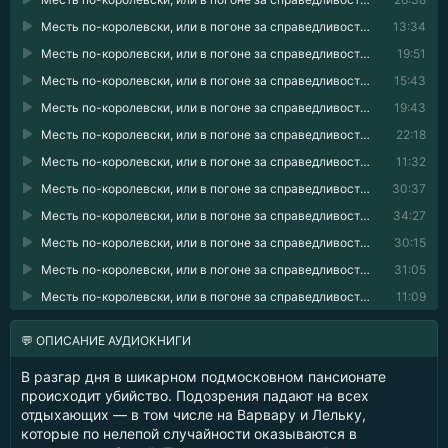
Месть по-королевски, или в погоне за справедливостью 08
13:34
Месть по-королевски, или в погоне за справедливостью 09
19:51
Месть по-королевски, или в погоне за справедливостью 10
15:43
Месть по-королевски, или в погоне за справедливостью 11
19:43
Месть по-королевски, или в погоне за справедливостью 12
22:18
Месть по-королевски, или в погоне за справедливостью 13
11:32
Месть по-королевски, или в погоне за справедливостью 14
30:37
Месть по-королевски, или в погоне за справедливостью 15
34:27
Месть по-королевски, или в погоне за справедливостью 16
30:15
Месть по-королевски, или в погоне за справедливостью 17
31:05
Месть по-королевски, или в погоне за справедливостью 18
11:09
💬 ОПИСАНИЕ АУДИОКНИГИ
В разгар дня в шикарном подмосковном пансионате
происходит убийство. Подозрения падают на всех
отдыхающих — в том числе на Варвару и Лельку,
которые по нелепой случайности оказываются в