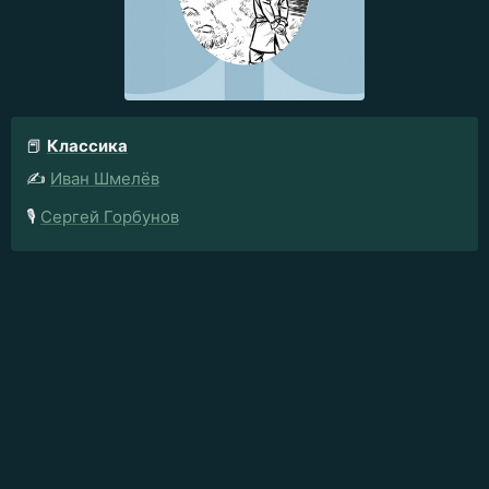
📕
Классика
✍️
Иван Шмелёв
🎙️
Сергей Горбунов