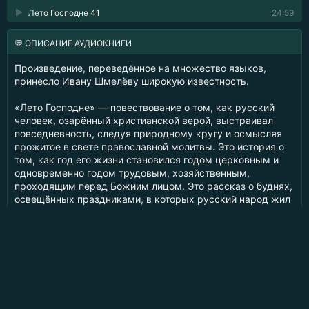
Лето Господне 41
24:59
💬 ОПИСАНИЕ АУДИОКНИГИ
Произведение, переведённое на множество языков,
принесло Ивану Шмелёву широкую известность.
«Лето Господне» — повествование о том, как русский
человек, озарённый христианской верой, выстраивал
повседневность, следуя природному кругу и осмысляя
прожитое в свете православной молитвы. Это история о
том, как год его жизни становился годом церковным и
одновременно годом трудовым, хозяйственным,
проходящим перед Божиим лицом. Это рассказ о буднях,
освещённых праздниками, в которых русский народ жил
веками и созидал свою Россию; — рассказ, созданный
как лирическая поэма — эпически спокойная и
религиозно-созерцательная, с напевной интонацией
описания и тёплой, наивной непосредственностью…
«Читая эту книгу — впервые, во второй и в третий раз (а
её непременно следует иметь у себя и снова и снова к
ней возвращаться — утешаться ею, очищаться,