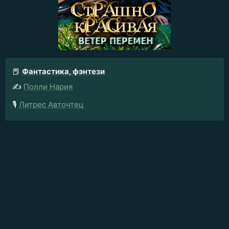
📕
Фантастика, фэнтези
✍️
Полли Нария
🎙️
Литрес Авточтец