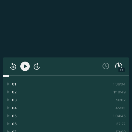
1X
01
1:36:04
02
1:10:49
03
58:02
04
45:03
05
1:04:45
06
37:27
07
53:09