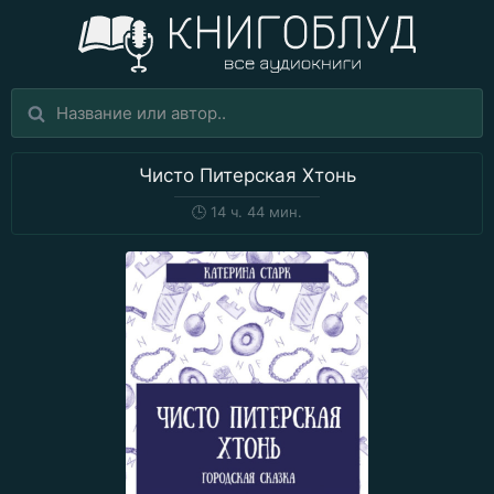
Чисто Питерская Хтонь
🕒
14 ч. 44 мин.