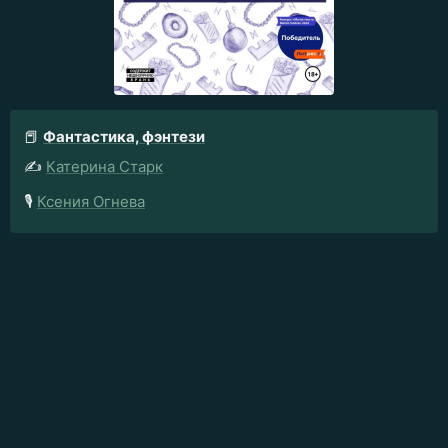
📕
Фантастика, фэнтези
✍️
Катерина Старк
🎙️
Ксения Огнева