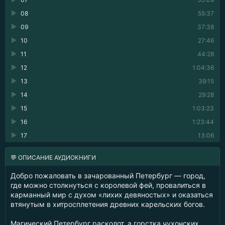
08
55:37
09
37:38
10
27:46
11
44:28
12
1:04:36
13
39:15
14
29:28
15
1:03:23
16
1:23:44
17
13:06
💬 ОПИСАНИЕ АУДИОКНИГИ
Добро пожаловать в зачарованный Петербург — город,
где можно столкнуться с королевой фей, провалиться в
карманный мир с духом «лихих девяностых» и оказаться
втянутым в хитросплетения древних карельских богов.
Магический Петербург расколот, а горстка чухонских