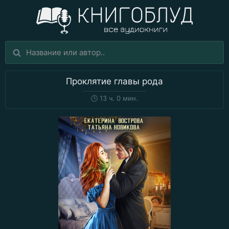
Проклятие главы рода
🕒
13 ч. 0 мин.