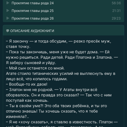
Проклятие главы рода 24
56:36
Проклятие главы рода 25
21:31
Проклятие главы рода 26
29:23
💬 ОПИСАНИЕ АУДИОКНИГИ
– Я закончу — и тогда обсудим, — резко пресёк муж,
ставя точку.
– Пока ты закончишь, меня уже не будет дома. — Ей
нужно решиться. Ради детей. Ради Платона и Златона. —
Я заберу сыновей и уйду.
– Мой сын останется со мной.
Агате стоило титанических усилий не выплеснуть ему в
лицо всё, что копилось годами.
– Вообще-то их двое!
– Златон мне не родной. — У Агаты внутри всё
оборвалось. Он и правда это сказал? — Так что с ним
поступай как хочешь.
– Ты в своём уме?! Это оба твоих ребёнка, и ты это
отлично знаешь! Ты хочешь сказать, что я тебе
изменяла?..
– Я не «хочу сказать», я ставлю в известность. Платон —