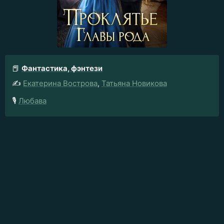
📕
Фантастика, фэнтези
✍️
Екатерина Вострова
,
Татьяна Новикова
🎙️
Любава