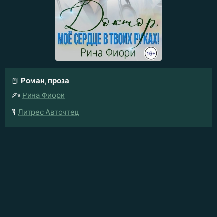
📕
Роман, проза
✍️
Рина Фиори
🎙️
Литрес Авточтец