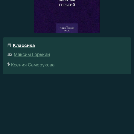
📕
Классика
✍️
Максим Горький
🎙️
Ксения Саморукова