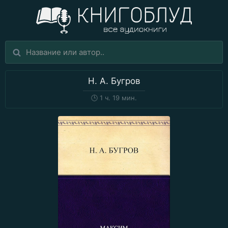
Н. А. Бугров
🕒
1 ч. 19 мин.