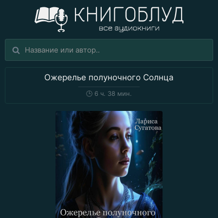
Ожерелье полуночного Солнца
🕒
6 ч. 38 мин.