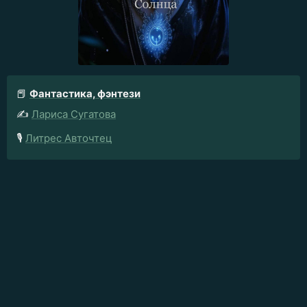
📕
Фантастика, фэнтези
✍️
Лариса Сугатова
🎙️
Литрес Авточтец