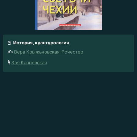
📕
История, культурология
✍️
Вера Крыжановская-Рочестер
🎙️
Зоя Карповская