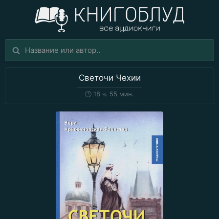
Светочи Чехии
🕒
18 ч. 55 мин.