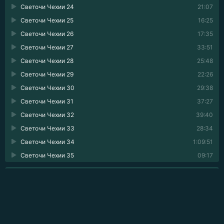
Светочи Чехии 24
21:07
Светочи Чехии 25
16:25
Светочи Чехии 26
17:35
Светочи Чехии 27
33:51
Светочи Чехии 28
25:48
Светочи Чехии 29
22:26
Светочи Чехии 30
29:38
Светочи Чехии 31
37:27
Светочи Чехии 32
39:40
Светочи Чехии 33
28:34
Светочи Чехии 34
1:09:51
Светочи Чехии 35
09:17
💬 ОПИСАНИЕ АУДИОКНИГИ
У места, где сходятся Миеса и Радбуза, стоит старая
Плзень (Пильзен) — ныне большой индустриальный город
с множеством заводов, производящих прославленное на
весь мир пиво.