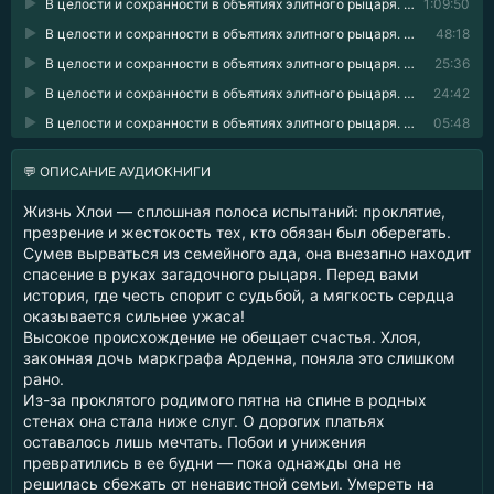
В целости и сохранности в объятиях элитного рыцаря. Книга 1 05
1:09:50
В целости и сохранности в объятиях элитного рыцаря. Книга 1 06
48:18
В целости и сохранности в объятиях элитного рыцаря. Книга 1 07
25:36
В целости и сохранности в объятиях элитного рыцаря. Книга 1 08
24:42
В целости и сохранности в объятиях элитного рыцаря. Книга 1 09
05:48
💬 ОПИСАНИЕ АУДИОКНИГИ
Жизнь Хлои — сплошная полоса испытаний: проклятие,
презрение и жестокость тех, кто обязан был оберегать.
Сумев вырваться из семейного ада, она внезапно находит
спасение в руках загадочного рыцаря. Перед вами
история, где честь спорит с судьбой, а мягкость сердца
оказывается сильнее ужаса!
Высокое происхождение не обещает счастья. Хлоя,
законная дочь маркграфа Арденна, поняла это слишком
рано.
Из-за проклятого родимого пятна на спине в родных
стенах она стала ниже слуг. О дорогих платьях
оставалось лишь мечтать. Побои и унижения
превратились в ее будни — пока однажды она не
решилась сбежать от ненавистной семьи. Умереть на