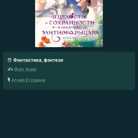
📕
Фантастика, фэнтези
✍️
Фую Аоки
🎙️
Агния Егошина