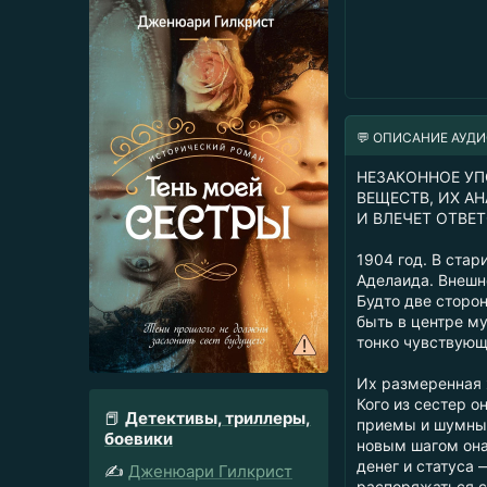
💬 ОПИСАНИЕ АУД
НЕЗАКОННОЕ УП
ВЕЩЕСТВ, ИХ А
И ВЛЕЧЕТ ОТВЕ
1904 год. В ста
Аделаида. Внешн
Будто две сторо
быть в центре м
тонко чувствующ
Их размеренная 
Кого из сестер о
📕
Детективы, триллеры,
приемы и шумные
боевики
новым шагом она 
денег и статуса 
✍️
Дженюари Гилкрист
распоряжаться с