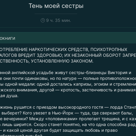
Тень моей сестры
🕒
9 ч. 35 мин.
ИОКНИГИ
ОТРЕБЛЕНИЕ НАРКОТИЧЕСКИХ СРЕДСТВ, ПСИХОТРОПНЫХ
НАЛОГОВ ВРЕДИТ ЗДОРОВЬЮ; ИХ НЕЗАКОННЫЙ ОБОРОТ ЗАПР
ТСТВЕННОСТЬ, УСТАНОВЛЕННУЮ ЗАКОНОМ.
ринной английской усадьбе живут сестры-близнецы Виктория и
е они почти одинаковы, но по натуре — полные противоположно
ны одной медали: одной достались капризы, эгоизм и стремлен
ужского внимания, другой — кротость, застенчивость и ранимая
ая душа.
жизнь рушится с приездом высокородного гостя — лорда Стэнл
н выберет? Кого увезет в Нью-Йорк — туда, где сверкают балы,
 вечеринки? Между «половинками» пролегает трещина, и с к
лишь ширится. Скоро станет понятно, на что одна способна рад
— и какой ценой другая будет защищать любовь и право
обственной судьбой.