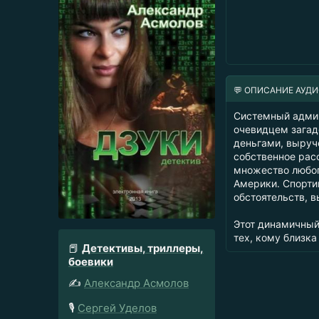
💬 ОПИСАНИЕ АУД
Системный админ
очевидцем загад
деньгами, выруч
собственное рас
множество любоп
Америки. Спорти
обстоятельств, в
Этот динамичный 
тех, кому близка
📕
Детективы, триллеры,
боевики
✍️
Александр Асмолов
🎙️
Сергей Уделов