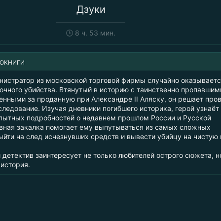
Дзуки
🕒
8 ч. 53 мин.
ИОКНИГИ
истратор из московской торговой фирмы случайно оказывает
очного убийства. Втянутый в историю с таинственно пропавшим
енными за проданную при Александре II Аляску, он решает про
следование. Изучая дневники погибшего историка, герой узнаёт
ытных подробностей о недавнем прошлом России и Русской
вная закалка помогает ему выпутываться из самых сложных
ыйти на след исчезнувших средств и вывести убийцу на чистую 
детектив заинтересует не только любителей острого сюжета, н
 история.