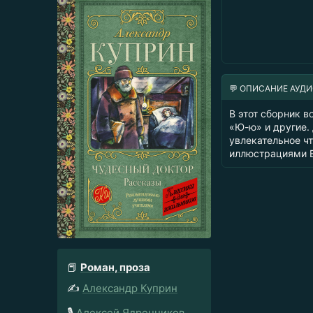
💬 ОПИСАНИЕ АУД
В этот сборник 
«Ю-ю» и другие.
увлекательное ч
иллюстрациями Е
📕
Роман, проза
✍️
Александр Куприн
🎙️
Алексей Ядренников