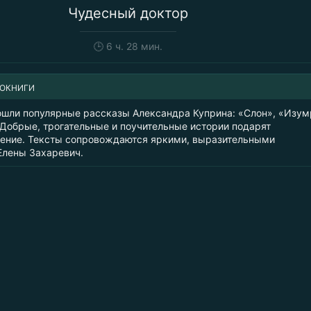
Чудесный доктор
🕒
6 ч. 28 мин.
ИОКНИГИ
вошли популярные рассказы Александра Куприна: «Слон», «Изум
 Добрые, трогательные и поучительные истории подарят
тение. Тексты сопровождаются яркими, выразительными
лены Захаревич.