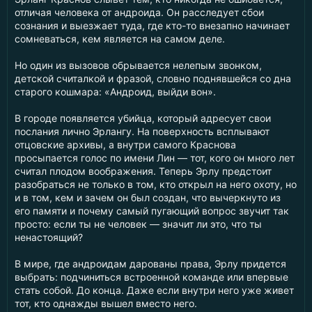
отличая человека от андроида. Он расследует сбои
сознания и выезжает туда, где кто-то внезапно начинает
сомневаться, кем является на самом деле.
Но один из вызовов обрывается нелепым звонком,
детской считалкой и фразой, словно поднявшейся со дна
старого кошмара: «Андроид, выйди вон».
В городе появляется убийца, который адресует свои
послания лично Эрлангу. На поверхность всплывают
отцовские архивы, а внутри самого Краснова
просыпается голос по имени Лин — тот, кого он много лет
считал плодом воображения. Теперь Эрлу предстоит
разобраться не только в том, кто открыл на него охоту, но
и в том, кем и зачем он был создан, что вычеркнуто из
его памяти и почему самый пугающий вопрос звучит так
просто: если ты не человек — значит ли это, что ты
ненастоящий?
В мире, где андроидам дарованы права, Эрлу придется
выбрать: подчиниться встроенной команде или впервые
стать собой. До конца. Даже если внутри него уже живет
тот, кто однажды вышел вместо него.