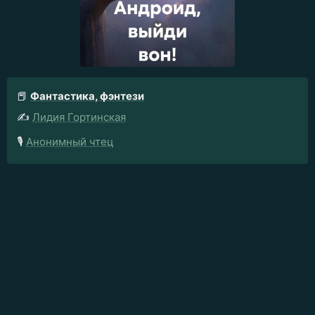
📕
Фантастика, фэнтези
✍️
Лидия Гортинская
🎙️
Анонимный чтец