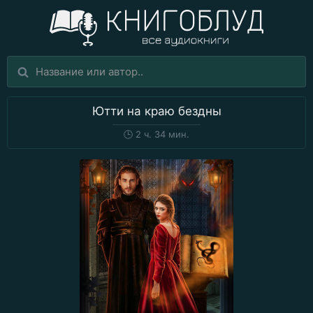
Ютти на краю бездны
🕒
2 ч. 34 мин.