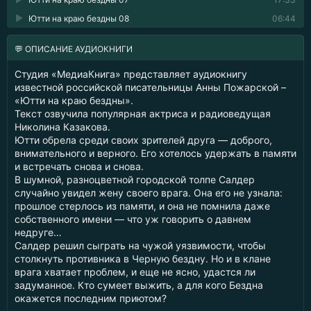
Ютти на краю бездны 08
06:44
💬 ОПИСАНИЕ АУДИОКНИГИ
Студия «МедиаКнига» представляет аудиокнигу
известной российской писательницы Анны Пожарской –
«Ютти на краю бездны».
Текст озвучила популярная актриса и радиоведущая
Николина Казакова.
Ютти обрела среди своих зрителей друга — доброго,
внимательного и верного. Его хотелось удержать в памяти
и встречать снова и снова.
В шумной, разноцветной городской толпе Салдер
случайно увидел жену своего врага. Она его не узнала:
прошлое стерлось из памяти, и она не помнила даже
собственного имени — что уж говорить о давнем
недруге…
Салдер решил сыграть на чужой уязвимости, чтобы
столкнуть противника в Черную бездну. Но и в клане
врага хватает проблем, и еще не ясно, удастся ли
задуманное. Кто сумеет выжить, а для кого Бездна
окажется последним приютом?