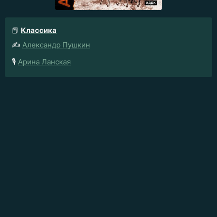
📕
Классика
✍️
Александр Пушкин
🎙️
Арина Ланская