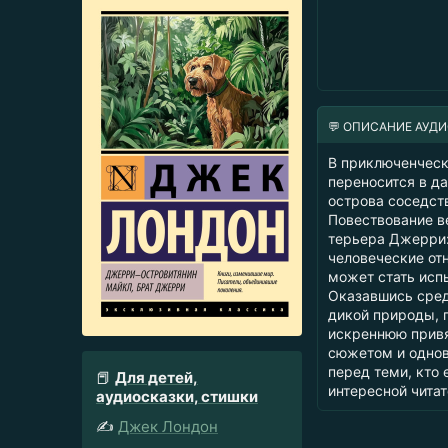
💬 ОПИСАНИЕ АУД
В приключенческ
переносится в д
острова соседст
Повествование в
терьера Джерри:
человеческие от
может стать исп
Оказавшись сред
дикой природы, 
искреннюю привя
сюжетом и однов
перед теми, кто 
📕
Для детей,
интересной чита
аудиосказки, стишки
✍️
Джек Лондон