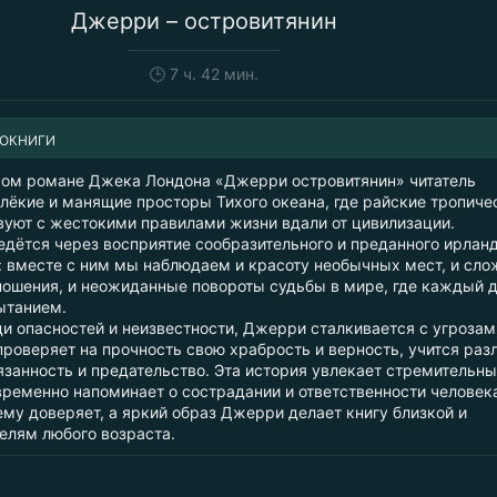
Джерри – островитянин
🕒
7 ч. 42 мин.
ИОКНИГИ
ом романе Джека Лондона «Джерри островитянин» читатель
алёкие и манящие просторы Тихого океана, где райские тропиче
вуют с жестокими правилами жизни вдали от цивилизации.
едётся через восприятие сообразительного и преданного ирлан
 вместе с ним мы наблюдаем и красоту необычных мест, и сл
ношения, и неожиданные повороты судьбы в мире, где каждый 
ытанием.
и опасностей и неизвестности, Джерри сталкивается с угрозам
проверяет на прочность свою храбрость и верность, учится раз
занность и предательство. Эта история увлекает стремительн
ременно напоминает о сострадании и ответственности человек
ему доверяет, а яркий образ Джерри делает книгу близкой и
телям любого возраста.