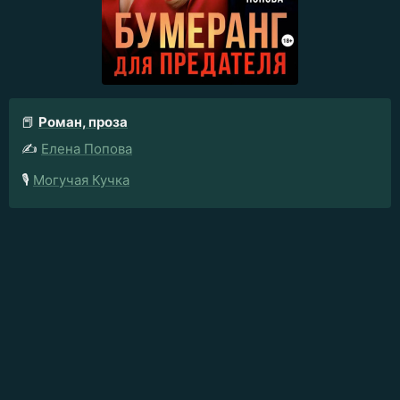
📕
Роман, проза
✍️
Елена Попова
🎙️
Могучая Кучка